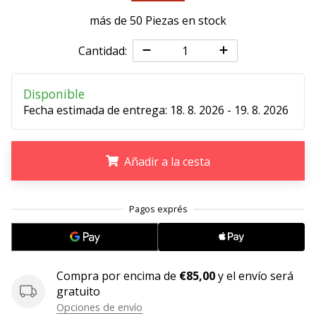
más de 50 Piezas en stock
11. 8. 2022
•
Cantidad:
2 min. de lectura
¡Conviértete
en
Disponible
embajador
Fecha estimada de entrega:
18. 8. 2026 - 19. 8. 2026
Weplayvolleyball!
¿Te
Añadir a la cesta
consideras
un
jugón?
.
.
.
¡Te
queremos
en
nuestro
equipo!
Compra por encima de
€85,00
y el envío será
gratuito
Opciones de envío