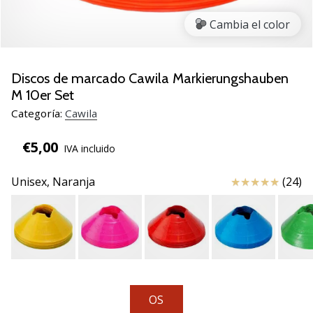
de
voleibol
Cambia el color
Regalos
de
Navidad
Discos de marcado Cawila Markierungshauben
para
M 10er Set
jugadores
Categoría:
Cawila
de
voleibol:
€5,00
IVA incluido
¡Nuestros
consejos
Reseña
Unisex,
Naranja
(24)
te
ayudarán
a
elegir
el
regalo
perfecto!
Encuentra…
OS