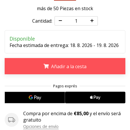
más de 50 Piezas en stock
11. 8. 2022
•
Cantidad:
2 min. de lectura
¡Conviértete
en
Disponible
embajador
Fecha estimada de entrega:
18. 8. 2026 - 19. 8. 2026
Weplayvolleyball!
¿Te
Añadir a la cesta
consideras
un
jugón?
.
.
.
¡Te
queremos
en
nuestro
equipo!
Compra por encima de
€85,00
y el envío será
gratuito
Opciones de envío