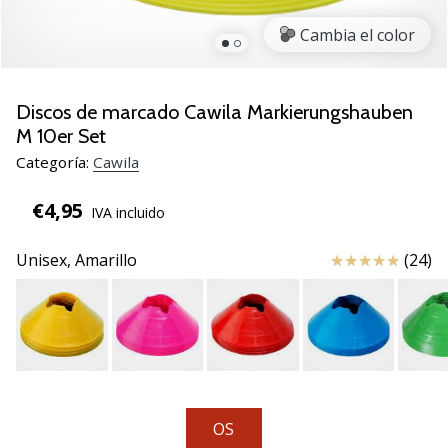
de
voleibol
Cambia el color
Regalos
de
Navidad
Discos de marcado Cawila Markierungshauben
para
M 10er Set
jugadores
Categoría:
Cawila
de
voleibol:
€4,95
IVA incluido
¡Nuestros
consejos
Reseña
Unisex,
Amarillo
(24)
te
ayudarán
a
elegir
el
regalo
perfecto!
Encuentra…
OS