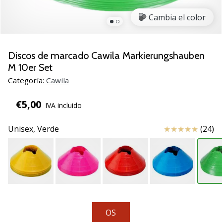
de
voleibol
Cambia el color
Regalos
de
Navidad
Discos de marcado Cawila Markierungshauben
para
M 10er Set
jugadores
Categoría:
Cawila
de
voleibol:
€5,00
IVA incluido
¡Nuestros
consejos
Reseña
Unisex,
Verde
(24)
te
ayudarán
a
elegir
el
regalo
perfecto!
Encuentra…
OS