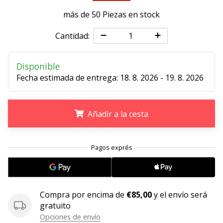
más de 50 Piezas en stock
11. 8. 2022
•
Cantidad:
2 min. de lectura
¡Conviértete
en
Disponible
embajador
Fecha estimada de entrega:
18. 8. 2026 - 19. 8. 2026
Weplayvolleyball!
¿Te
Añadir a la cesta
consideras
un
jugón?
.
.
.
¡Te
queremos
en
nuestro
equipo!
Compra por encima de
€85,00
y el envío será
gratuito
Opciones de envío