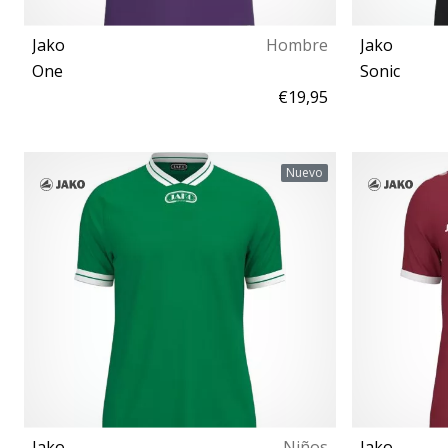
Jako
Hombre
Jako
One
Sonic
€19,95
S M L XL XXL 3XL
1
Nuevo
Jako
Niños
Jako