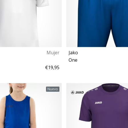
Mujer
Jako
One
€19,95
M
XL
Nuevo