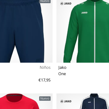
Nuevo
Niños
Jako
One
€17,95
116 140 152 164
XL XXL 4XL
Nuevo