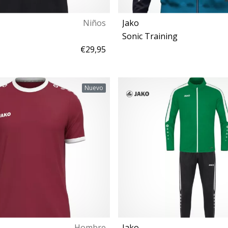
Niños
Jako
Sonic Training
€29,95
16 128 140 152 164
140 152 164
Nuevo
Hombre
Jako