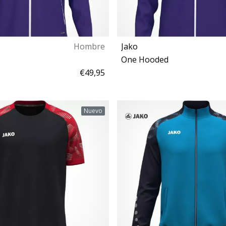
Hombre
Jako
One Hooded
€49,95
S M L XL XXL 3XL
M L
Nuevo