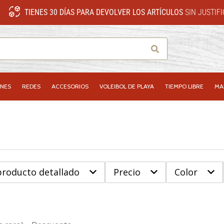
TIENES 30 DÍAS PARA DEVOLVER LOS ARTÍCULOS
SIN JUSTIF
Buscar
NES
REDES
ACCESORIOS
VOLEIBOL DE PLAYA
TIEMPO LIBRE
MA
producto detallado
Precio
Color