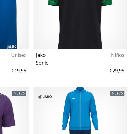
Unisex
Jako
Niños
Sonic
€19,95
€29,95
140 152 164
Nuevo
Nuevo