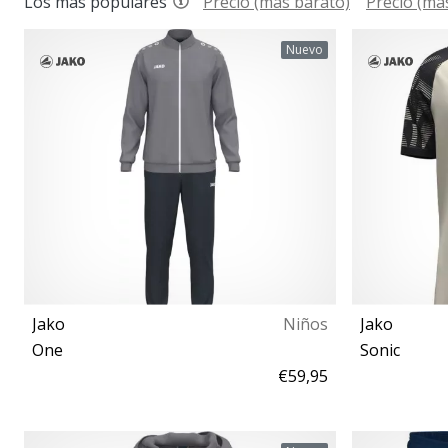
Los más populares
Precio (más barato)
Precio (má
Nuevo
Jako
Niños
Jako
One
Sonic
€59,95
164