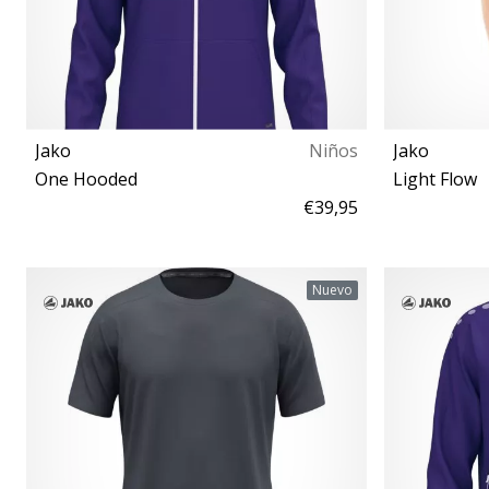
Jako
Niños
Jako
One Hooded
Light Flow
€39,95
116 128 140 152 164
Nuevo