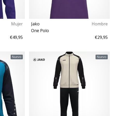
Mujer
Jako
Hombre
One Polo
€49,95
€29,95
S M L XL XXL 3XL
Nuevo
Nuevo