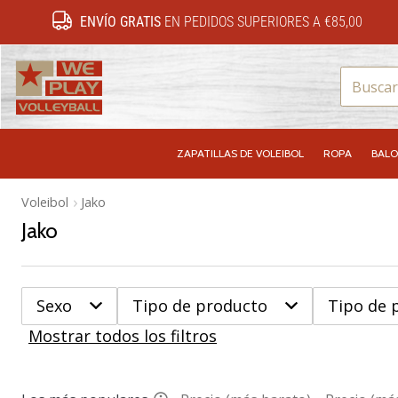
ENVÍO GRATIS
EN PEDIDOS SUPERIORES A €85,00
WePlayVolleyball.es
ZAPATILLAS DE VOLEIBOL
ROPA
BALO
Voleibol
Jako
Jako
Sexo
Tipo de producto
Tipo de 
Mostrar todos los filtros