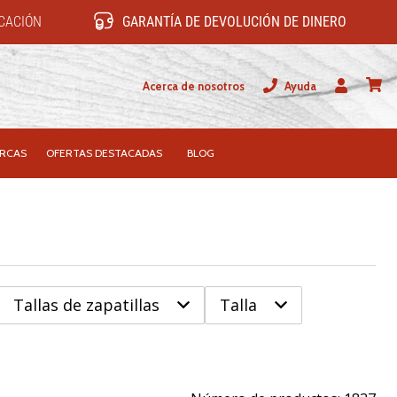
ICACIÓN
GARANTÍA DE DEVOLUCIÓN DE DINERO
Acerca de nosotros
Ayuda
Usuario
carrit
RCAS
OFERTAS DESTACADAS
BLOG
Tallas de zapatillas
Talla