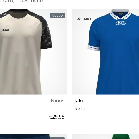
s caro)
Descuento
Nuevo
Niños
Jako
Retro
€29,95
140
128 140 152 164