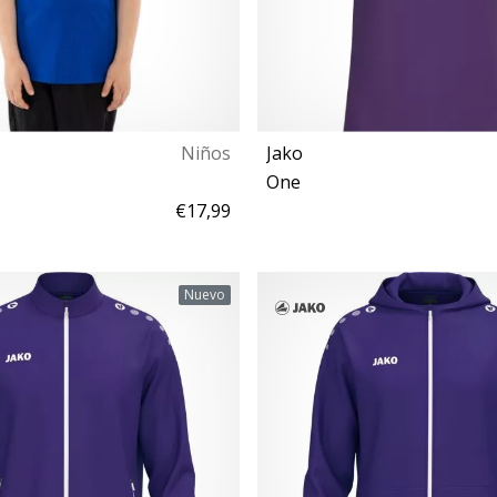
Niños
Jako
One
€17,99
152
S M L
Nuevo