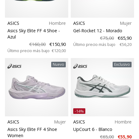
ASICS
Hombre
ASICS
Mujer
Asics Sky Elite FF 4 Shoe
-
Gel-Rocket 12
- Morado
Azul
€75,00
€65,90
€160,00
€150,90
Último precio más bajo
€56,20
Último precio más bajo
€120,00
Nuevo
Exclusivo
-14%
ASICS
Mujer
ASICS
Hombre
Asics Sky Elite FF 4 Shoe
UpCourt 6
- Blanco
Women
€65,00
€55,90