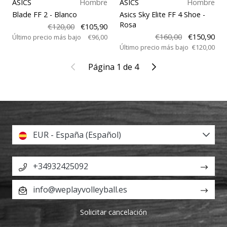
ASICS
Hombre
ASICS
Hombre
Blade FF 2
- Blanco
Asics Sky Elite FF 4 Shoe
-
Rosa
€120,00
€105,90
€160,00
€150,90
Último precio más bajo
€96,00
Último precio más bajo
€120,00
Anterior
Siguiente
Página 1 de 4
EUR - España (Español)
+34932425092
info@weplayvolleyball.es
Solicitar cancelación