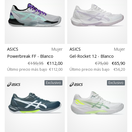
Mostrar
Tipo de zapatillas
todos
los
Peso
artículos
ASICS
Mujer
ASICS
Mujer
Powerbreak FF
- Blanco
Gel-Rocket 12
- Blanco
€159,95
€112,00
€75,00
€65,90
Último precio más bajo
€112,00
Último precio más bajo
€56,20
Exclusivo
Exclusivo