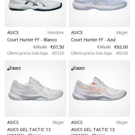
Talla
de
voleibol
Soporte sujetador
Regalos
de
Navidad
ASICS
Hombre
ASICS
Mujer
Colección
para
Court Hunter FF
- Blanco
Court Hunter FF
- Azul
jugadores
€90,00
€67,50
€90,00
€63,00
de
Comodidad y amortiguación
Último precio más bajo
€67,50
Último precio más bajo
€63,00
voleibol:
¡Nuestros
Disciplina
consejos
te
ayudarán
Drop
a
elegir
el
Corte
regalo
perfecto!
ASICS
Mujer
ASICS
Mujer
Función
Encuentra…
ASICS GEL-TACTIC 13
ASICS GEL-TACTIC 13