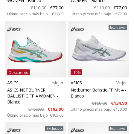
WOMEN
- Blanco
WOMEN
- Blanco
Modelo
€110,00
€77,00
€110,00
€77,00
11. 8. 2022
Último precio más bajo
€77,00
Último precio más bajo
€77,00
•
2 min. de lectura
Espacio de juego
Exclusivo
¡Conviértete
en
Posición
embajador
Weplayvolleyball!
Temporada
¿Te
consideras
Descuento
-10%
Ancho de la zapatilla
un
jugón?
ASICS
Mujer
ASICS
Mujer
¡Te
ASICS NETBURNER
Netburner Ballistic FF Mt 4
-
Deporte
queremos
BALLISTIC FF 4 WOMEN
-
Blanco
Blanco
en
€150,00
€134,90
nuestro
€150,00
€102,90
Último precio más bajo
€150,00
Sustentabilidad
Último precio más bajo
€105,00
equipo!
Calidades
Exclusivo
Exclusivo