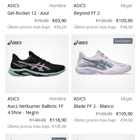
ASICS
Hombre
ASICS
Mujer
Gel-Rocket 12
- Azul
Beyond FF 2
€75,00
€65,90
€120,00
€105,90
Último precio más bajo
€56,20
Último precio más bajo
€96,00
Exclusivo
ASICS
Hombre
ASICS
Mujer
Asics Netburner Ballistic FF
Blade FF 2
- Blanco
4 Shoe
- Negro
€120,00
€105,90
€140,00
€118,90
Último precio más bajo
€90,00
Último precio más bajo
€105,00