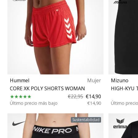
Hummel
Mujer
Mizuno
CORE XK POLY SHORTS WOMAN
HIGH-KYU 
€22,95
€14,90
Último precio más bajo
€14,90
Último preci
S
X
Sustentabilidad