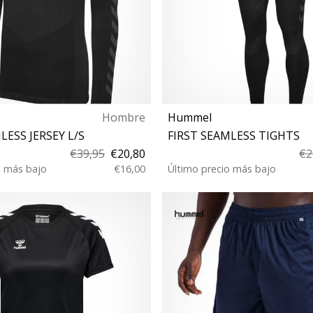
Hombre
Hummel
LESS JERSEY L/S
FIRST SEAMLESS TIGHTS
€39,95
€20,80
€2
o más bajo
€16,00
Último precio más bajo
XS/S M/L XL/XXL
XS/S M/L XL/XXL