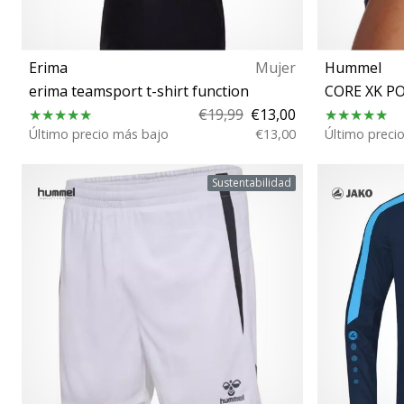
Erima
Mujer
Hummel
erima teamsport t-shirt function
CORE XK P
€19,99
€13,00
Último precio más bajo
€13,00
Último preci
44 XS S
Sustentabilidad