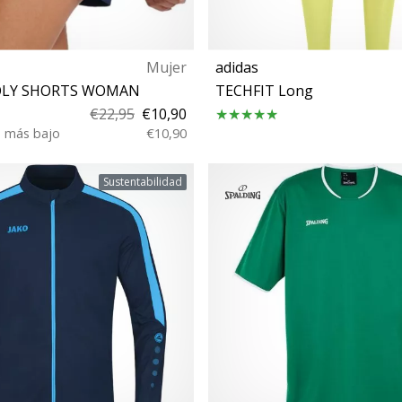
Mujer
adidas
OLY SHORTS WOMAN
TECHFIT Long
€22,95
€10,90
o más bajo
€10,90
S XXL
M L XL
Sustentabilidad