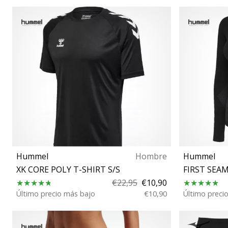
L XL XXL
Hummel
Hombre
Hummel
XK CORE POLY T-SHIRT S/S
FIRST SEA
€22,95
€10,90
Último precio más bajo
€10,90
Último preci
S M L XL XXL