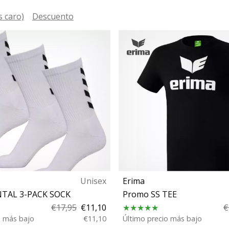
s caro)
Descuento
Unisex
Erima
TAL 3-PACK SOCK
Promo SS TEE
€17,95
€11,10
€
o más bajo
€11,10
Último precio más bajo