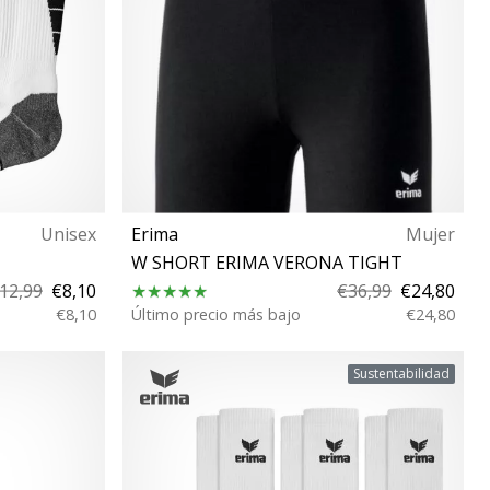
Unisex
Erima
Mujer
W SHORT ERIMA VERONA TIGHT
12,99
€8,10
€36,99
€24,80
€8,10
Último precio más bajo
€24,80
36 44 XS S M L XL XXL
Sustentabilidad