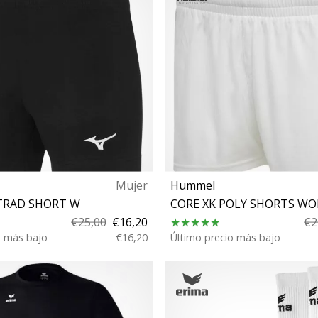
Mujer
Hummel
TRAD SHORT W
CORE XK POLY SHORTS W
€25,00
€16,20
€2
o más bajo
€16,20
Último precio más bajo
XS XS S L XL XXL 3XL
L XXL