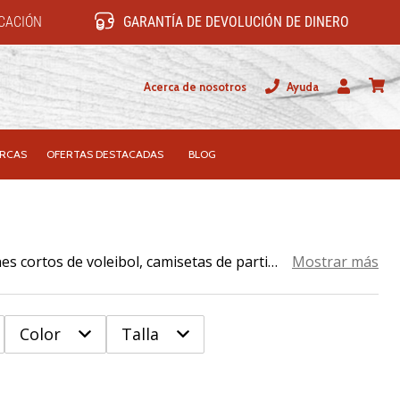
ICACIÓN
GARANTÍA DE DEVOLUCIÓN DE DINERO
Acerca de nosotros
Ayuda
Usuario
carrit
RCAS
OFERTAS DESTACADAS
BLOG
Con la ropa deportiva de WePlayVolleyball podrás vestirte de la cabeza a los pies. Tanto si buscas chándals, pantalones cortos de voleibol, camisetas de partido, ropa funcional o calcetines, siempre encontrarás los últimos modelos de las marcas de voleibol más famosas como Erima, hummel y Kempa. Echa un vistazo a nuestra amplia gama de ropa deportiva de voleibol para hombre, mujer y niño y compra ropa nueva online.
Mostrar más
Color
Talla