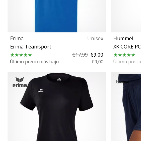
Erima
Unisex
Hummel
Erima Teamsport
XK CORE P
€17,99
€9,00
Último precio más bajo
€9,00
Último preci
2XL 116 128 140 152