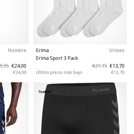
Hombre
Erima
Unisex
Erima Sport 3 Pack
9,95
€24,00
€21,15
€13,70
€24,00
Último precio más bajo
€13,70
35-38 39-42 43-46 47-50