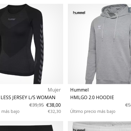
8 10 12 14
XL 140
Mujer
Hummel
MLESS JERSEY L/S WOMAN
HMLGO 2.0 HOODIE
€39,95
€38,00
€5
o más bajo
€32,30
Último precio más bajo
XS/S M/L XL/XXL
S M 3XL