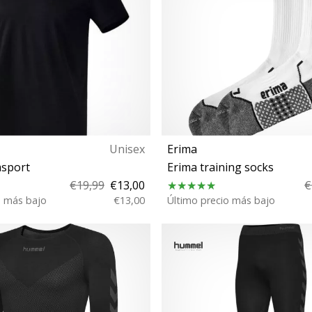
Unisex
Erima
sport
Erima training socks
€19,99
€13,00
€
o más bajo
€13,00
Último precio más bajo
L XL 2XL 116
5