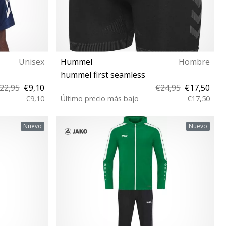
Unisex
Hummel
Hombre
hummel first seamless
22,95
€9,10
€24,95
€17,50
€9,10
Último precio más bajo
€17,50
XS/S M/L XL/XXL
Nuevo
Nuevo