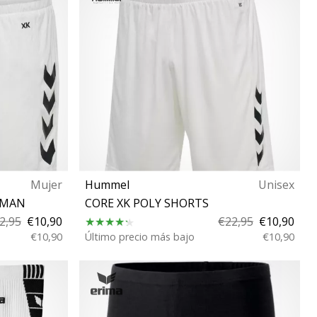
Mujer
Hummel
Unisex
OMAN
CORE XK POLY SHORTS
2,95
€10,90
€22,95
€10,90
€10,90
Último precio más bajo
€10,90
S M XL 3XL