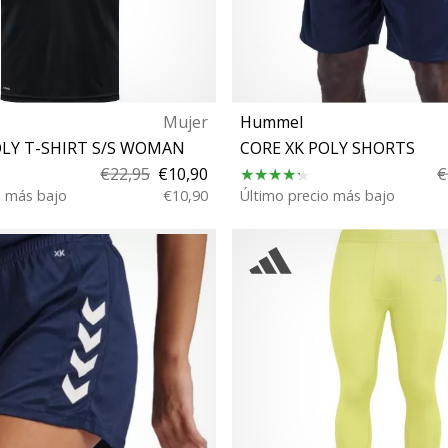
Mujer
Hummel
OLY T-SHIRT S/S WOMAN
CORE XK POLY SHORTS
€22,95
€10,90
€
o más bajo
€10,90
Último precio más bajo
M XXL XS L XL
S M L XL XXL 3XL