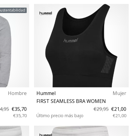
34 36 38 40 42 44 48 46
Sustentabilidad
Hombre
Hummel
Mujer
FIRST SEAMLESS BRA WOMEN
4,95
€35,70
€29,95
€21,00
€35,70
Último precio más bajo
€21,00
XS/S M/L XL/XXL