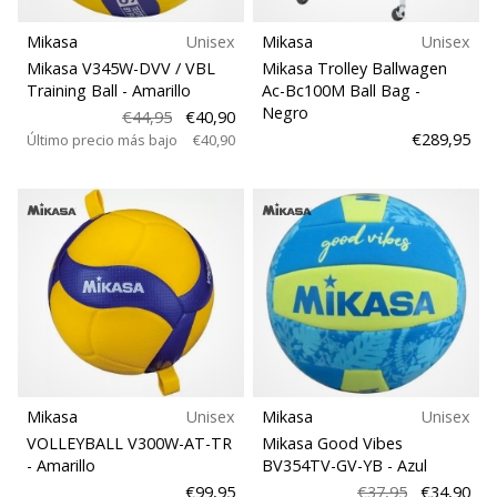
Mikasa
Unisex
Mikasa
Unisex
Mikasa V345W-DVV / VBL
Mikasa Trolley Ballwagen
Training Ball
- Amarillo
Ac-Bc100M Ball Bag
-
Negro
€44,95
€40,90
€289,95
Último precio más bajo
€40,90
Mikasa
Unisex
Mikasa
Unisex
VOLLEYBALL V300W-AT-TR
Mikasa Good Vibes
- Amarillo
BV354TV-GV-YB
- Azul
€99,95
€37,95
€34,90