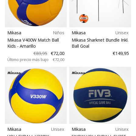
Para clubes
de
voleibol
Tipo de balón
Regalos
de
Navidad
Mikasa
Niños
Mikasa
Unisex
Espacio de juego
para
Mikasa V400W Match Ball
Mikasa Sharknet Bundle Inkl.
jugadores
Kids
- Amarillo
Ball Goal
de
€89,95
€72,00
€149,95
Deporte
voleibol:
Último precio más bajo
€72,00
¡Nuestros
Peso
consejos
te
ayudarán
a
elegir
el
regalo
perfecto!
Encuentra…
Mikasa
Unisex
Mikasa
Unisex