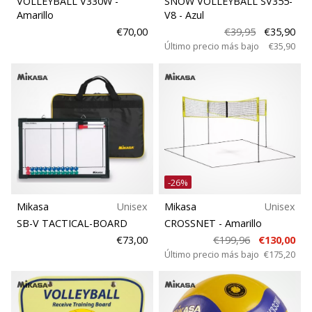
VOLLEYBALL V330W
-
SNOW VOLLEYBALL SV355-
Amarillo
V8
- Azul
11. 8. 2022
€70,00
€39,95
€35,90
•
Último precio más bajo
€35,90
2 min. de lectura
¡Conviértete
en
embajador
Weplayvolleyball!
¿Te
consideras
un
-26%
jugón?
Mikasa
Unisex
Mikasa
Unisex
¡Te
queremos
SB-V TACTICAL-BOARD
CROSSNET
- Amarillo
en
€73,00
€199,96
€130,00
nuestro
Último precio más bajo
€175,20
equipo!