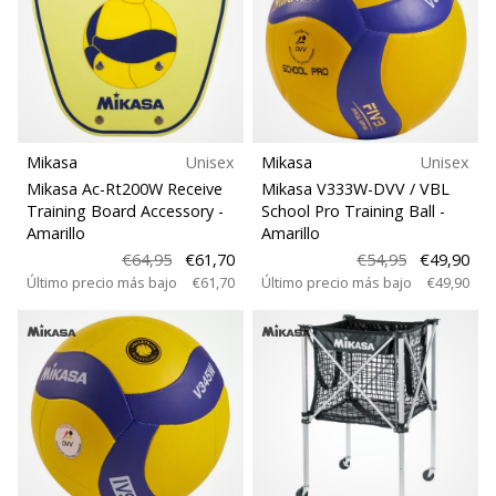
Mostrar
todos
los
artículos
Mikasa
Unisex
Mikasa
Unisex
Mikasa Ac-Rt200W Receive
Mikasa V333W-DVV / VBL
Training Board Accessory
-
School Pro Training Ball
-
Amarillo
Amarillo
€64,95
€61,70
€54,95
€49,90
Último precio más bajo
€61,70
Último precio más bajo
€49,90