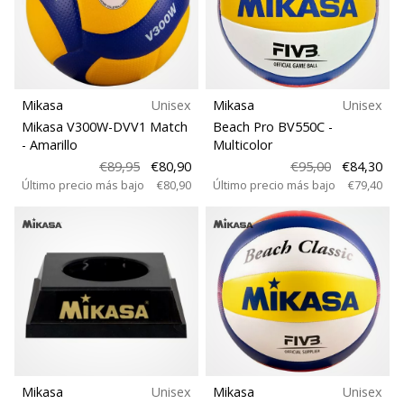
Mikasa
Unisex
Mikasa
Unisex
Mikasa V300W-DVV1 Match
Beach Pro BV550C
-
- Amarillo
Multicolor
€89,95
€80,90
€95,00
€84,30
Último precio más bajo
€80,90
Último precio más bajo
€79,40
Mikasa
Unisex
Mikasa
Unisex