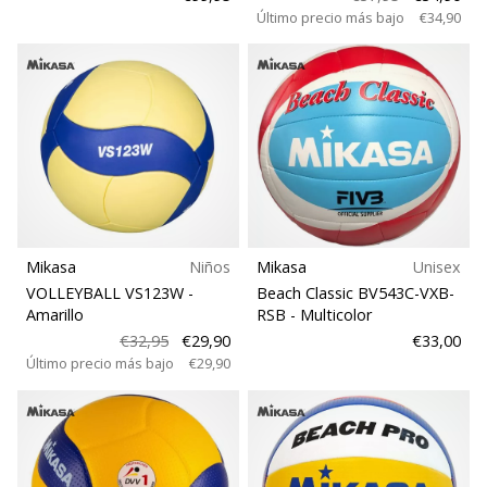
Último precio más bajo
€34,90
Mikasa
Niños
Mikasa
Unisex
VOLLEYBALL VS123W
-
Beach Classic BV543C-VXB-
Amarillo
RSB
- Multicolor
€32,95
€29,90
€33,00
Último precio más bajo
€29,90