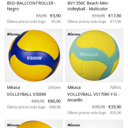
BSD-BALLCONTROLLER
-
BV1.550C Beach-Mini-
Negro
Volleyball
- Multicolor
€5,95
€5,90
€19,95
€17,90
Último precio más bajo
€5,90
Último precio más bajo
€17,90
Mikasa
Unisex
Mikasa
Niños
VOLLEYBALL V300W
VOLLEYBALL VS170W-Y-G
-
Amarillo
€89,95
€80,90
€39,95
€35,90
Último precio más bajo
€80,90
Último precio más bajo
€35,90