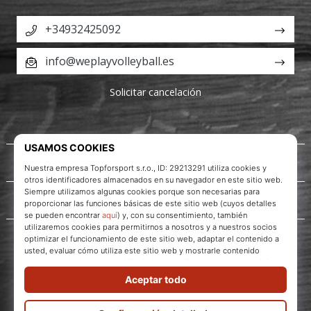
+34932425092
info@weplayvolleyball.es
Solicitar cancelación
Acerca de nosotros
Servicio al cliente
WePlayVolleyball.es