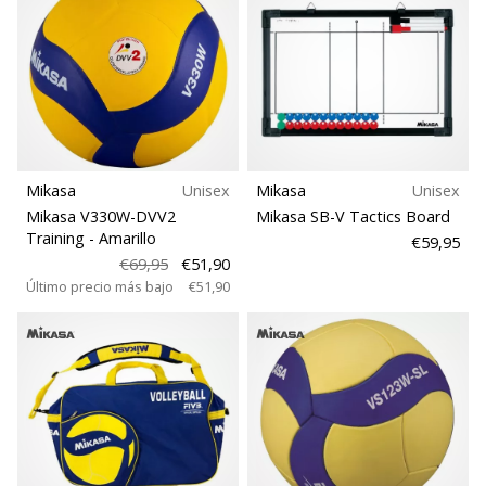
Mikasa
Unisex
Mikasa
Unisex
Mikasa V330W-DVV2
Mikasa SB-V Tactics Board
Training
- Amarillo
€59,95
€69,95
€51,90
Último precio más bajo
€51,90