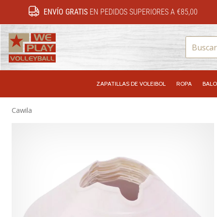
ENVÍO GRATIS
EN PEDIDOS SUPERIORES A €85,00
WePlayVolleyball.es
ZAPATILLAS DE VOLEIBOL
ROPA
BALO
Cawila