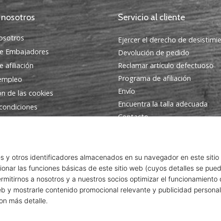
 nosotros
Servicio al cliente
osotros
Ejercer el derecho de desistimi
e Embajadores
Devolución de pedido
 afiliación
Reclamar artículo defectuoso
Programa de afiliación
 empleo
Envío
ón de las cookies
Encuentra la talla adecuada
condiciones
Contacto
Preguntas frecuentes
Política de privacidad
Programa de Embajadores
© 2010 – 2026
WePlayVolleyball.es