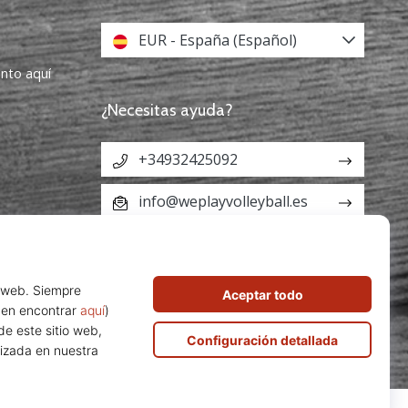
EUR - España (Español)
ento aquí
¿Necesitas ayuda?
+34932425092
info@weplayvolleyball.es