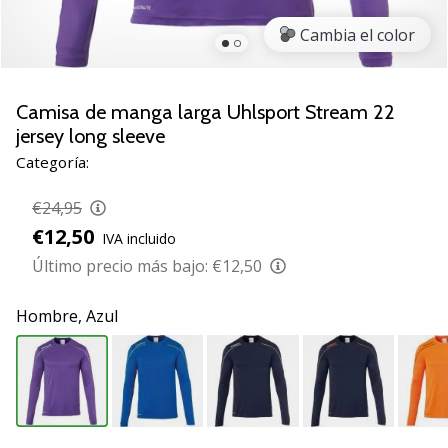
de
voleibol
Cambia el color
Regalos
de
Navidad
Camisa de manga larga Uhlsport Stream 22
para
jersey long sleeve
jugadores
Categoría:
de
voleibol:
€24,95
¡Nuestros
€12,50
consejos
IVA incluido
te
Último precio más bajo:
€12,50
ayudarán
a
Hombre,
Azul
elegir
el
regalo
perfecto!
Encuentra…