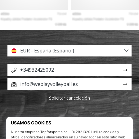
EUR - España (Español)
+34932425092
info@weplayvolleyball.es
Solicitar cancelación
Acerca de nosotros