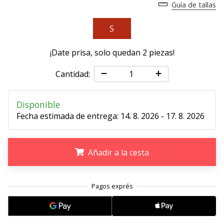
Guía de tallas
11. 8. 2022
•
S
2 min. de lectura
¡Date prisa, solo quedan
2 piezas
!
¡Conviértete
en
Cantidad:
embajador
Weplayvolleyball!
Disponible
¿Te
Fecha estimada de entrega:
14. 8. 2026 - 17. 8. 2026
consideras
un
jugón?
¡Te
Añadir a la cesta
queremos
en
.
.
.
nuestro
equipo!