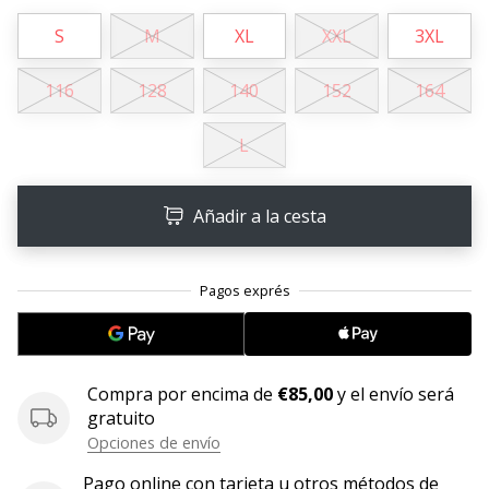
S
M
XL
XXL
3XL
11. 8. 2022
•
2 min. de lectura
116
128
140
152
164
¡Conviértete
en
L
embajador
Weplayvolleyball!
Añadir a la cesta
¿Te
consideras
un
jugón?
¡Te
queremos
en
Compra por encima de
€85,00
y el envío será
nuestro
gratuito
equipo!
Opciones de envío
Pago online con tarjeta u otros métodos de