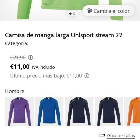
de
voleibol
Cambia el color
Regalos
de
Navidad
Camisa de manga larga Uhlsport stream 22
para
Categoría:
jugadores
de
€21,90
voleibol:
€11,00
IVA incluido
¡Nuestros
consejos
Último precio más bajo:
€11,00
te
ayudarán
Hombre
a
elegir
el
regalo
perfecto!
Encuentra…
Guía de tallas