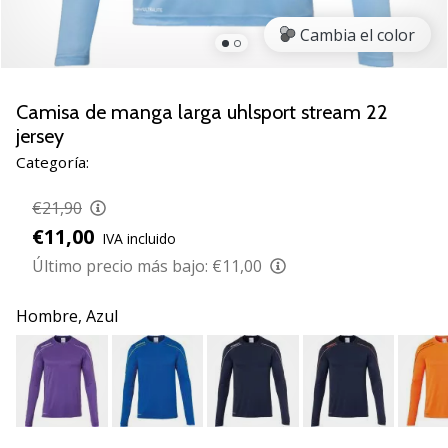
de
voleibol
Cambia el color
Regalos
de
Navidad
Camisa de manga larga uhlsport stream 22
para
jersey
jugadores
Categoría:
de
voleibol:
€21,90
¡Nuestros
€11,00
consejos
IVA incluido
te
Último precio más bajo:
€11,00
ayudarán
a
Hombre,
Azul
elegir
el
regalo
perfecto!
Encuentra…