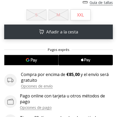
Guía de tallas
11. 8. 2022
•
S
M
XXL
2 min. de lectura
¡Conviértete
Añadir a la cesta
en
embajador
Weplayvolleyball!
¿Te
consideras
un
jugón?
Compra por encima de
€85,00
y el envío será
¡Te
gratuito
queremos
Opciones de envío
en
nuestro
Pago online con tarjeta u otros métodos de
equipo!
pago
Opciones de pago