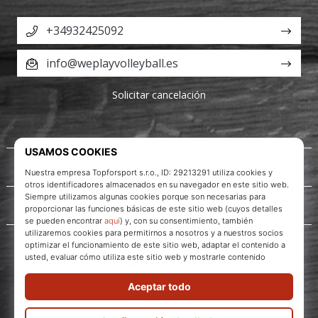
+34932425092
info@weplayvolleyball.es
Solicitar cancelación
Acerca de nosotros
Servicio al cliente
WePlayVolleyball.es