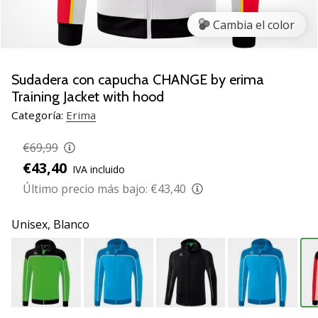
de
voleibol
Cambia el color
Regalos
de
Navidad
Sudadera con capucha CHANGE by erima
para
Training Jacket with hood
jugadores
Categoría:
Erima
de
voleibol:
€69,99
¡Nuestros
€43,40
consejos
IVA incluido
te
Último precio más bajo:
€43,40
ayudarán
a
Unisex,
Blanco
elegir
el
regalo
perfecto!
Encuentra…