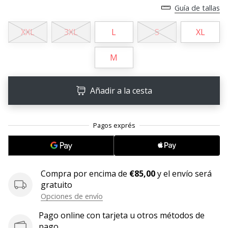
Guía de tallas
11. 8. 2022
•
XXL
3XL
L
S
XL
2 min. de lectura
¡Conviértete
M
en
embajador
Añadir a la cesta
Weplayvolleyball!
¿Te
consideras
un
jugón?
¡Te
queremos
Compra por encima de
€85,00
y el envío será
en
gratuito
nuestro
Opciones de envío
equipo!
Pago online con tarjeta u otros métodos de
pago