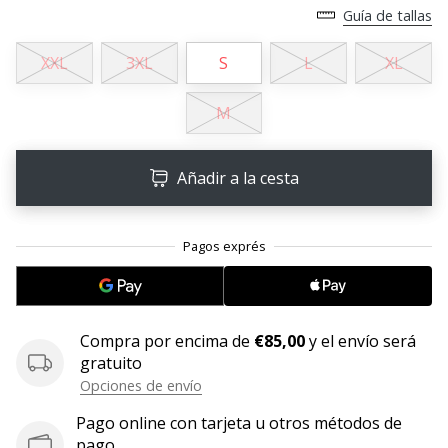
Guía de tallas
11. 8. 2022
•
XXL
3XL
S
L
XL
2 min. de lectura
¡Conviértete
M
en
embajador
Añadir a la cesta
Weplayvolleyball!
¿Te
consideras
un
jugón?
¡Te
queremos
Compra por encima de
€85,00
y el envío será
en
gratuito
nuestro
Opciones de envío
equipo!
Pago online con tarjeta u otros métodos de
pago