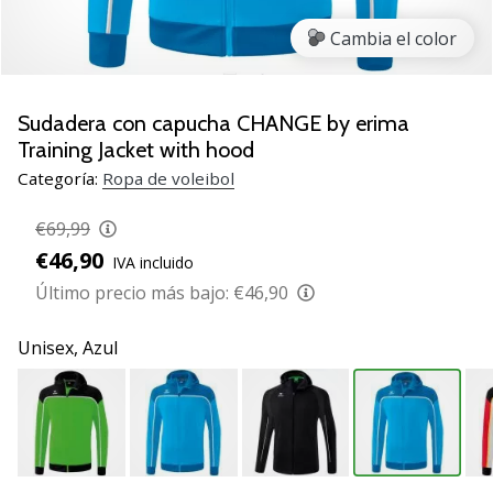
de
voleibol
Cambia el color
Regalos
de
Navidad
Sudadera con capucha CHANGE by erima
para
Training Jacket with hood
jugadores
Categoría:
Ropa de voleibol
de
voleibol:
€69,99
¡Nuestros
€46,90
consejos
IVA incluido
te
Último precio más bajo:
€46,90
ayudarán
a
Unisex,
Azul
elegir
el
regalo
perfecto!
Encuentra…