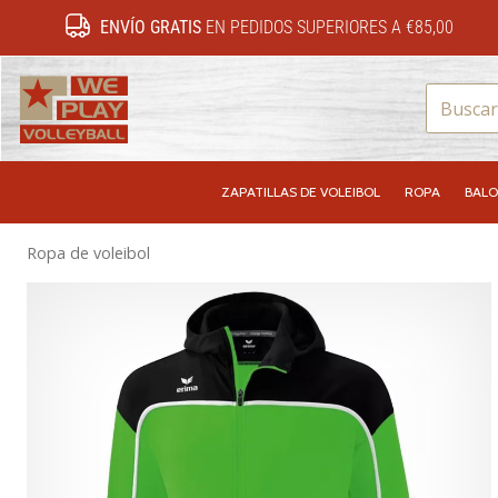
ENVÍO GRATIS
EN PEDIDOS SUPERIORES A €85,00
WePlayVolleyball.es
ZAPATILLAS DE VOLEIBOL
ROPA
BALO
Ropa de voleibol