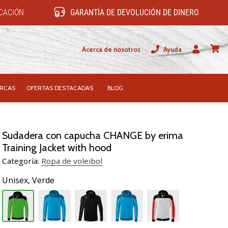
ICACIÓN
GARANTÍA DE DEVOLUCIÓN DE DINERO
Acerca de nosotros
Ayuda
Usuario
carrit
RCAS
OFERTAS DESTACADAS
BLOG
Sudadera con capucha CHANGE by erima
Training Jacket with hood
Categoría:
Ropa de voleibol
Unisex,
Verde