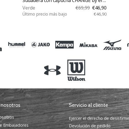
Sudadera con capucha CHANGE by erima Training Jacket with hood
Verde
€69,99
€46,90
Último precio más bajo
€46,90
XXL L XL M
 nosotros
Servicio al cliente
osotros
Ejercer el derecho de desistimi
e Embajadores
Devolución de pedido