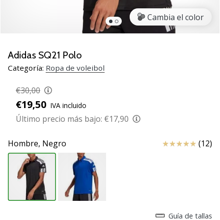
de
voleibol
Cambia el color
Regalos
de
Navidad
Adidas SQ21 Polo
para
Categoría:
Ropa de voleibol
jugadores
de
€30,00
voleibol:
€19,50
IVA incluido
¡Nuestros
consejos
Último precio más bajo:
€17,90
te
ayudarán
Reseña
Hombre,
Negro
(12)
a
elegir
el
regalo
perfecto!
Encuentra…
Guía de tallas