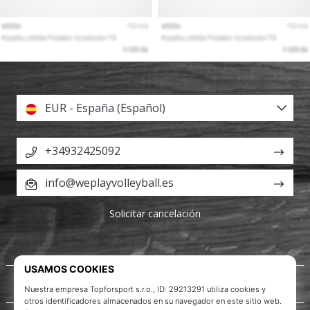
EUR - España (Español)
+34932425092
info@weplayvolleyball.es
Solicitar cancelación
Acerca de nosotros