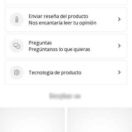
Mostrar
todos
Enviar reseña del producto
los
Enviar reseña del producto
Nos encantaría leer tu opinión
artículos
Preguntas
Preguntas
Pregúntanos lo que quieras
Tecnología de producto
Tecnología de producto