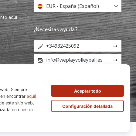
EUR - España (Español)
ento aquí
¿Necesitas ayuda?
+34932425092
info@weplayvolleyball.es