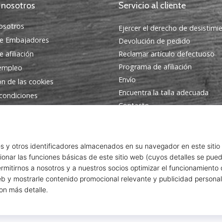
 nosotros
Servicio al cliente
osotros
Ejercer el derecho de desistimi
e Embajadores
Devolución de pedido
 afiliación
Reclamar artículo defectuoso
Programa de afiliación
 empleo
Envío
ón de las cookies
Encuentra la talla adecuada
condiciones
Contacto
Preguntas frecuentes
Política de privacidad
Programa de Embajadores
© 2010 – 2026
WePlayVolleyball.es