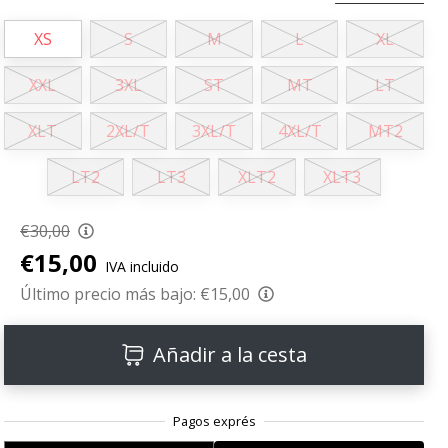
XS
S
M
L
XL
XXL
3XL
ST
MT
LT
XLT
2XL/T
3XL/T
4XL/T
MT2
LT2
LT3
XLT2
XLT3
€30,00
€15,00
IVA incluido
Último precio más bajo:
€15,00
Añadir a la cesta