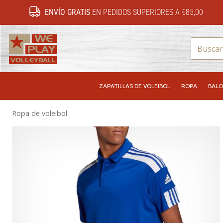
ENVÍO GRATIS
EN PEDIDOS SUPERIORES A €85,00
WePlayVolleyball.es
ZAPATILLAS DE VOLEIBOL
ROPA
BALO
Ropa de voleibol