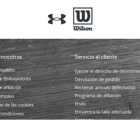
 nosotros
Servicio al cliente
osotros
Ejercer el derecho de desistimi
e Embajadores
Devolución de pedido
 afiliación
Reclamar artículo defectuoso
Programa de afiliación
 empleo
Envío
ón de las cookies
Encuentra la talla adecuada
condiciones
Contacto
Preguntas frecuentes
Política de privacidad