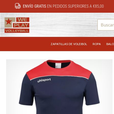
ENVÍO GRATIS
EN PEDIDOS SUPERIORES A €85,00
WePlayVolleyball.es
ZAPATILLAS DE VOLEIBOL
ROPA
BALO