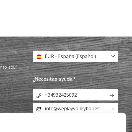
EUR - España (Español)
ento aquí
¿Necesitas ayuda?
+34932425092
info@weplayvolleyball.es