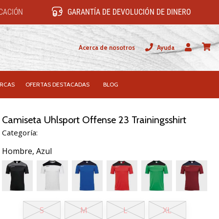
ICACIÓN
GARANTÍA DE DEVOLUCIÓN DE DINERO
Acerca de nosotros
Ayuda
Usuario
carrit
RCAS
OFERTAS DESTACADAS
BLOG
Camiseta Uhlsport Offense 23 Trainingsshirt
Categoría:
Hombre,
Azul
S
M
L
XL