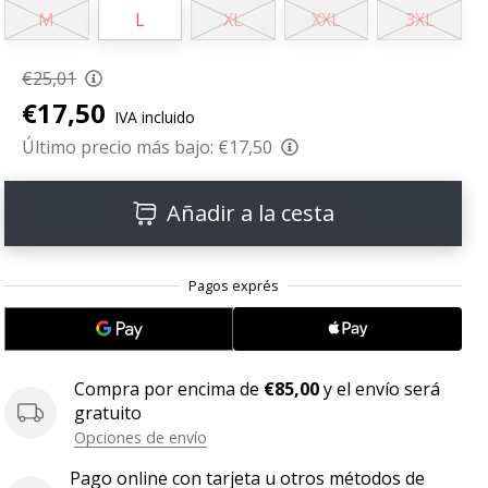
M
L
XL
XXL
3XL
€25,01
€17,50
IVA incluido
Último precio más bajo:
€17,50
Añadir a la cesta
Compra por encima de
€85,00
y el envío será
gratuito
Opciones de envío
Pago online con tarjeta u otros métodos de