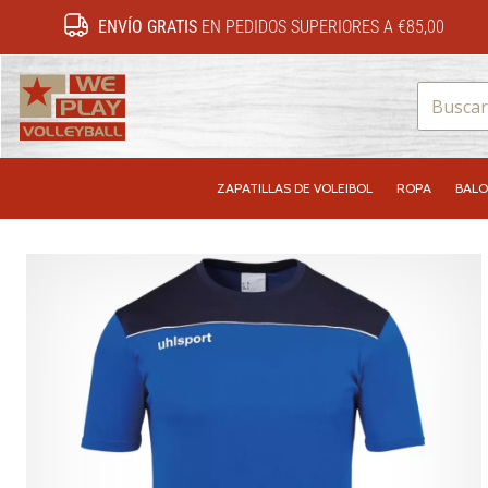
ENVÍO GRATIS
EN PEDIDOS SUPERIORES A €85,00
WePlayVolleyball.es
ZAPATILLAS DE VOLEIBOL
ROPA
BALO