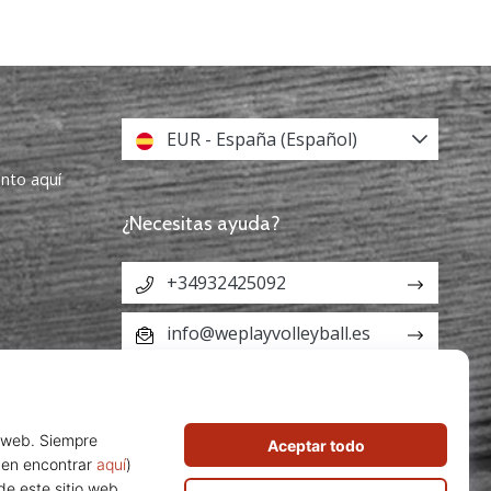
EUR - España (Español)
ento aquí
¿Necesitas ayuda?
+34932425092
info@weplayvolleyball.es