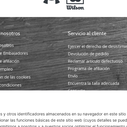
 nosotros
Servicio al cliente
osotros
Ejercer el derecho de desistimi
e Embajadores
Devolución de pedido
 afiliación
Reclamar artículo defectuoso
Programa de afiliación
 empleo
Envío
ón de las cookies
Encuentra la talla adecuada
condiciones
Contacto
Preguntas frecuentes
Política de privacidad
Programa de Embajadores