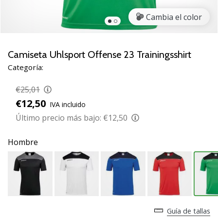
de
voleibol
Cambia el color
Regalos
de
Navidad
Camiseta Uhlsport Offense 23 Trainingsshirt
para
Categoría:
jugadores
de
€25,01
voleibol:
€12,50
IVA incluido
¡Nuestros
consejos
Último precio más bajo:
€12,50
te
ayudarán
Hombre
a
elegir
el
regalo
perfecto!
Encuentra…
Guía de tallas