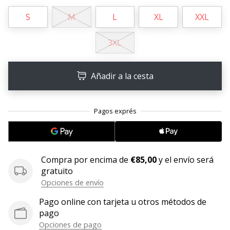
S
M
L
XL
XXL
11. 8. 2022
•
2 min. de lectura
3XL
¡Conviértete
en
Añadir a la cesta
embajador
Weplayvolleyball!
¿Te
consideras
un
jugón?
¡Te
Compra por encima de
€85,00
y el envío será
queremos
gratuito
en
Opciones de envío
nuestro
equipo!
Pago online con tarjeta u otros métodos de
pago
Opciones de pago