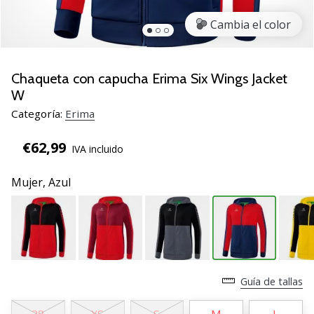
de
voleibol
Cambia el color
Regalos
de
Navidad
Chaqueta con capucha Erima Six Wings Jacket
para
W
jugadores
Categoría:
Erima
de
voleibol:
€62,99
IVA incluido
¡Nuestros
consejos
Mujer,
Azul
te
ayudarán
a
elegir
el
regalo
perfecto!
Guía de tallas
Encuentra…