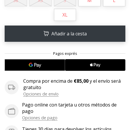
38
XS
S
M
L
11. 8. 2022
XL
•
2 min. de lectura
¡Conviértete
Añadir a la cesta
en
embajador
Weplayvolleyball!
¿Te
consideras
un
jugón?
Compra por encima de
€85,00
y el envío será
¡Te
gratuito
queremos
Opciones de envío
en
Pago online con tarjeta u otros métodos de
nuestro
pago
equipo!
Opciones de pago
Tienes 30 días para devolver los artículos.