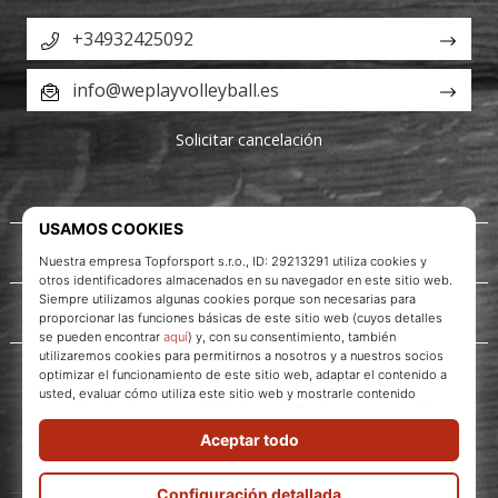
+34932425092
info@weplayvolleyball.es
Solicitar cancelación
Acerca de nosotros
Servicio al cliente
WePlayVolleyball.es