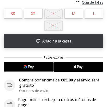
Guía de tallas
11. 8. 2022
•
38
XS
S
M
L
2 min. de lectura
XL
¡Conviértete
en
embajador
Añadir a la cesta
Weplayvolleyball!
¿Te
consideras
un
jugón?
¡Te
queremos
Compra por encima de
€85,00
y el envío será
en
gratuito
nuestro
Opciones de envío
equipo!
Pago online con tarjeta u otros métodos de
pago