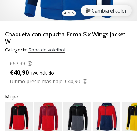
de
voleibol
Cambia el color
Regalos
de
Navidad
Chaqueta con capucha Erima Six Wings Jacket
para
W
jugadores
Categoría:
Ropa de voleibol
de
voleibol:
€62,99
¡Nuestros
€40,90
consejos
IVA incluido
te
Último precio más bajo:
€40,90
ayudarán
a
Mujer
elegir
el
regalo
perfecto!
Encuentra…