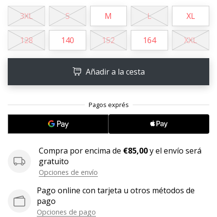
3XL
S
M
L
XL
11. 8. 2022
•
2 min. de lectura
128
140
152
164
XXL
¡Conviértete
en
Añadir a la cesta
embajador
Weplayvolleyball!
¿Te
consideras
un
jugón?
¡Te
Compra por encima de
€85,00
y el envío será
queremos
gratuito
en
Opciones de envío
nuestro
equipo!
Pago online con tarjeta u otros métodos de
pago
Opciones de pago