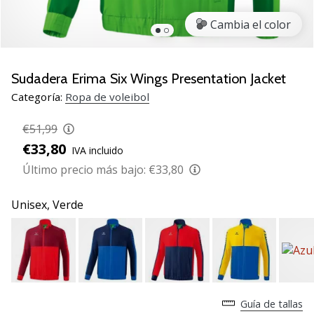
de
voleibol
Cambia el color
Regalos
de
Navidad
Sudadera Erima Six Wings Presentation Jacket
para
Categoría:
Ropa de voleibol
jugadores
de
€51,99
voleibol:
€33,80
IVA incluido
¡Nuestros
consejos
Último precio más bajo:
€33,80
te
ayudarán
Unisex,
Verde
a
elegir
el
regalo
perfecto!
Encuentra…
Guía de tallas