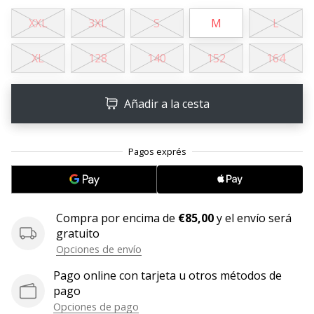
XXL
3XL
S
M
L
11. 8. 2022
•
2 min. de lectura
XL
128
140
152
164
¡Conviértete
en
Añadir a la cesta
embajador
Weplayvolleyball!
¿Te
consideras
un
jugón?
¡Te
Compra por encima de
€85,00
y el envío será
queremos
gratuito
en
Opciones de envío
nuestro
equipo!
Pago online con tarjeta u otros métodos de
pago
Opciones de pago