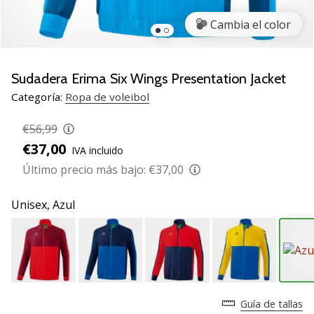
de
voleibol
Cambia el color
Regalos
de
Navidad
Sudadera Erima Six Wings Presentation Jacket
para
Categoría:
Ropa de voleibol
jugadores
de
€56,99
voleibol:
€37,00
IVA incluido
¡Nuestros
consejos
Último precio más bajo:
€37,00
te
ayudarán
Unisex,
Azul
a
elegir
el
regalo
perfecto!
Encuentra…
Guía de tallas