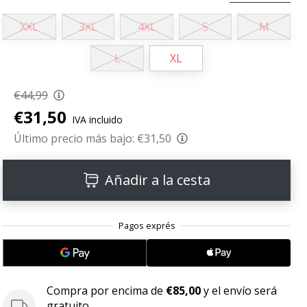
XXL
3XL
4XL
S
M
L
XL
€44,99
€31,50
IVA incluido
Último precio más bajo:
€31,50
Añadir a la cesta
Compra por encima de
€85,00
y el envío será
gratuito