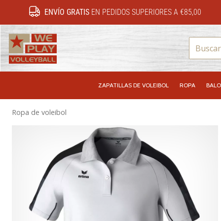
ENVÍO GRATIS
EN PEDIDOS SUPERIORES A €85,00
WePlayVolleyball.es
ZAPATILLAS DE VOLEIBOL
ROPA
BALO
Ropa de voleibol