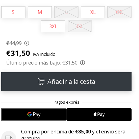
S
M
L
XL
XXL
3XL
4XL
€44,99
€31,50
IVA incluido
Último precio más bajo:
€31,50
Añadir a la cesta
Compra por encima de
€85,00
y el envío será
gratuito