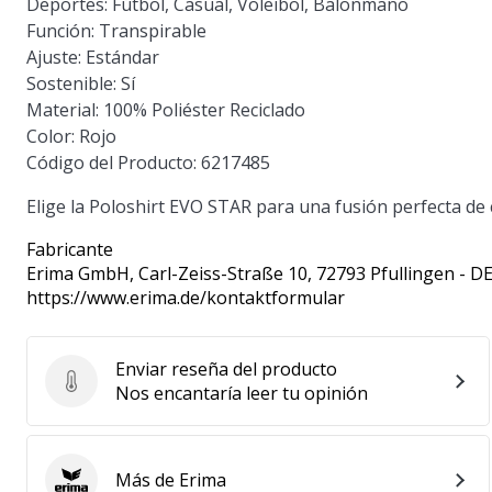
Deportes:
Fútbol, Casual, Voleibol, Balonmano
Función:
Transpirable
Ajuste:
Estándar
Sostenible:
Sí
Material:
100% Poliéster Reciclado
Color:
Rojo
Código del Producto:
6217485
Elige la Poloshirt EVO STAR para una fusión perfecta de c
Fabricante
Erima GmbH
, Carl-Zeiss-Straße 10, 72793 Pfullingen - D
https://www.erima.de/kontaktformular
Enviar reseña del producto
Enviar reseña del producto
Nos encantaría leer tu opinión
Más de Erima
Erima