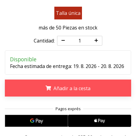
11. 8. 2022
Talla única
•
2 min. de lectura
más de 50 Piezas en stock
¡Conviértete
en
Cantidad:
embajador
Weplayvolleyball!
Disponible
¿Te
Fecha estimada de entrega:
19. 8. 2026 - 20. 8. 2026
consideras
un
jugón?
Añadir a la cesta
¡Te
queremos
en
.
.
.
nuestro
equipo!