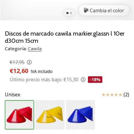
de
voleibol
Cambia el color
Regalos
de
Navidad
Discos de marcado cawila markier.glassn l 10er
para
d30cm 15cm
jugadores
Categoría:
Cawila
de
voleibol:
€17,95
¡Nuestros
€12,60
consejos
IVA incluido
te
Último precio más bajo:
€15,30
-18%
ayudarán
a
Reseña
Unisex
(2)
elegir
el
regalo
perfecto!
Encuentra…