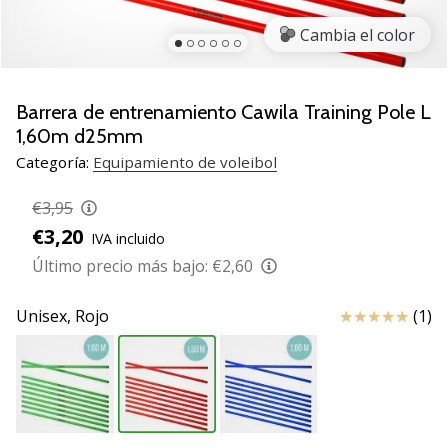
de
voleibol
Cambia el color
Regalos
de
Navidad
Barrera de entrenamiento Cawila Training Pole L
para
1,60m d25mm
jugadores
Categoría:
Equipamiento de voleibol
de
voleibol:
€3,95
¡Nuestros
€3,20
consejos
IVA incluido
te
Último precio más bajo:
€2,60
ayudarán
a
Reseña
Unisex,
Rojo
(1)
elegir
el
regalo
perfecto!
Encuentra…