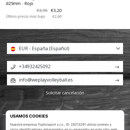
d25mm
- Rojo
€3,95
€3,20
Último precio más bajo
€2,60
EUR - España (Español)
+34932425092
info@weplayvolleyball.es
Solicitar cancelación
Acerca de nosotros