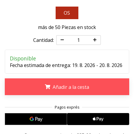
11. 8. 2022
OS
•
2 min. de lectura
más de 50 Piezas en stock
¡Conviértete
en
Cantidad:
embajador
Weplayvolleyball!
Disponible
¿Te
Fecha estimada de entrega:
19. 8. 2026 - 20. 8. 2026
consideras
un
jugón?
Añadir a la cesta
¡Te
queremos
en
.
.
.
nuestro
equipo!