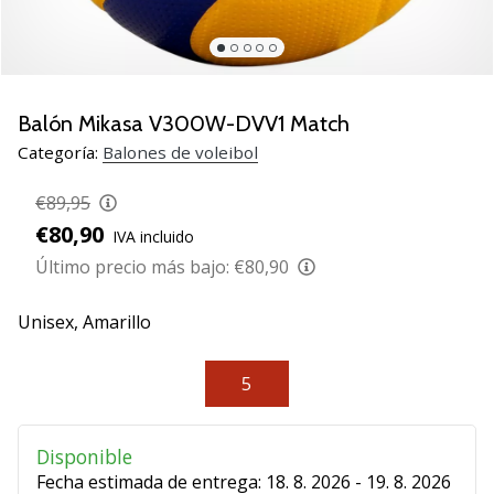
de
voleibol
Regalos
de
Navidad
Balón Mikasa V300W-DVV1 Match
para
Categoría:
Balones de voleibol
jugadores
de
€89,95
voleibol:
€80,90
IVA incluido
¡Nuestros
consejos
Último precio más bajo:
€80,90
te
ayudarán
Unisex,
Amarillo
a
elegir
5
el
regalo
perfecto!
Disponible
Encuentra…
Fecha estimada de entrega:
18. 8. 2026 - 19. 8. 2026