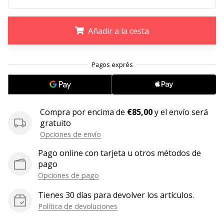
11. 8. 2022
•
Añadir a la cesta
2 min. de lectura
¡Conviértete
.
.
.
en
embajador
Weplayvolleyball!
¿Te
Compra por encima de
€85,00
y el envío será
consideras
gratuito
un
Opciones de envío
jugón?
¡Te
Pago online con tarjeta u otros métodos de
queremos
pago
en
Opciones de pago
nuestro
equipo!
Tienes 30 días para devolver los artículos.
Política de devoluciones