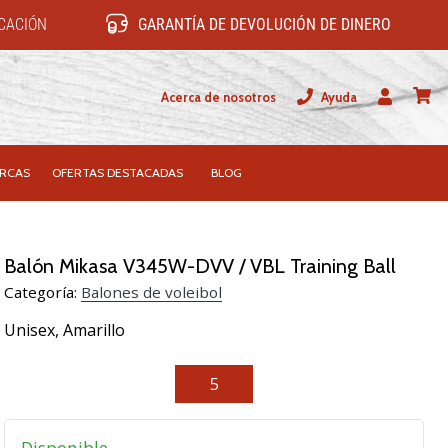
ICACIÓN
GARANTÍA DE DEVOLUCIÓN DE DINERO
Acerca de nosotros
Ayuda
Usuario
carrit
RCAS
OFERTAS DESTACADAS
BLOG
Balón Mikasa V345W-DVV / VBL Training Ball
Categoría:
Balones de voleibol
Unisex,
Amarillo
5