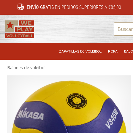
ENVÍO GRATIS
EN PEDIDOS SUPERIORES A €85,00
WePlayVolleyball.es
ZAPATILLAS DE VOLEIBOL
ROPA
BALO
Balones de voleibol