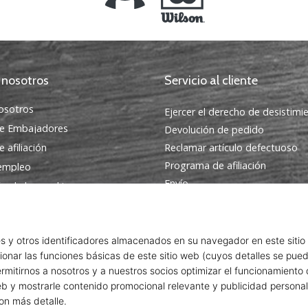
 nosotros
Servicio al cliente
osotros
Ejercer el derecho de desistimi
e Embajadores
Devolución de pedido
 afiliación
Reclamar artículo defectuoso
Programa de afiliación
 empleo
Envío
ón de las cookies
Encuentra la talla adecuada
condiciones
Contacto
Preguntas frecuentes
Política de privacidad
Programa de Embajadores