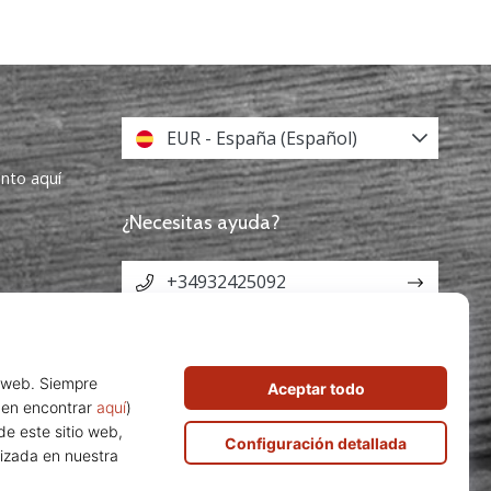
EUR - España (Español)
ento aquí
¿Necesitas ayuda?
+34932425092
info@weplayvolleyball.es