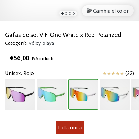
de
voleibol
Cambia el color
Regalos
de
Navidad
Gafas de sol VIF One White x Red Polarized
para
Categoría:
Vóley playa
jugadores
de
€56,00
IVA incluido
voleibol:
¡Nuestros
Reseña
Unisex,
Rojo
(22)
consejos
te
ayudarán
a
elegir
el
regalo
perfecto!
Talla única
Encuentra…