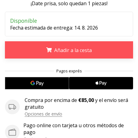
¡Date prisa, solo quedan
1 piezas
!
11. 8. 2022
•
Disponible
2 min. de lectura
Fecha estimada de entrega:
14. 8. 2026
¡Conviértete
en
embajador
Añadir a la cesta
Weplayvolleyball!
¿Te
.
.
.
consideras
un
jugón?
¡Te
queremos
Compra por encima de
€85,00
y el envío será
en
gratuito
nuestro
Opciones de envío
equipo!
Pago online con tarjeta u otros métodos de
pago