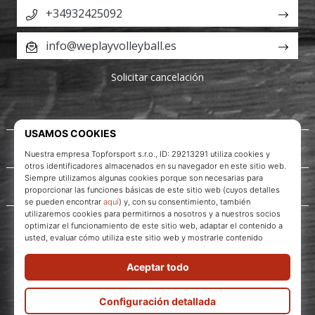
+34932425092
info@weplayvolleyball.es
Solicitar cancelación
Acerca de nosotros
Servicio al cliente
WePlayVolleyball.es