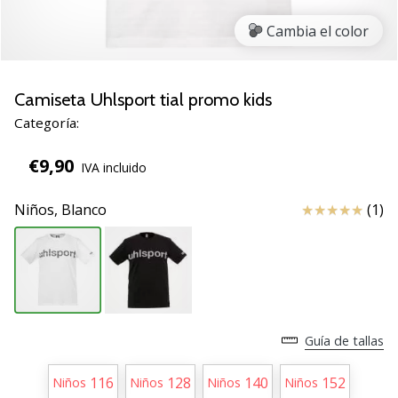
de
voleibol
Cambia el color
Regalos
de
Navidad
Camiseta Uhlsport tial promo kids
para
Categoría:
jugadores
de
€9,90
IVA incluido
voleibol:
¡Nuestros
Reseña
Niños,
Blanco
(1)
consejos
te
ayudarán
a
elegir
el
regalo
Guía de tallas
perfecto!
Encuentra…
116
128
140
152
Niños
Niños
Niños
Niños