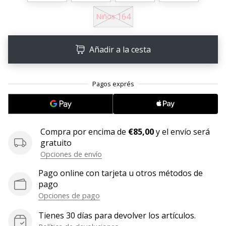
164
11. 8. 2022
Niños
•
2 min. de lectura
Añadir a la cesta
¡Conviértete
en
embajador
Weplayvolleyball!
¿Te
consideras
un
Compra por encima de
€85,00
y el envío será
jugón?
gratuito
¡Te
Opciones de envío
queremos
Pago online con tarjeta u otros métodos de
en
pago
nuestro
equipo!
Opciones de pago
Tienes 30 días para devolver los artículos.