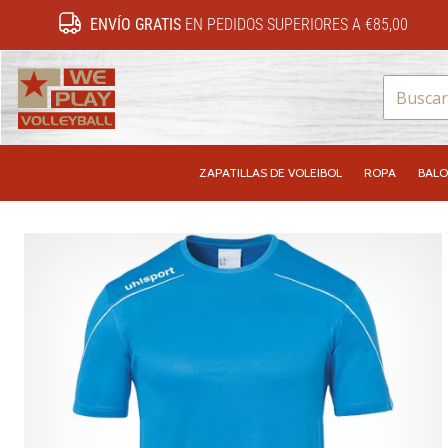
ENVÍO GRATIS
EN PEDIDOS SUPERIORES A €85,00
WePlayVolleyball.es
ZAPATILLAS DE VOLEIBOL
ROPA
BALO