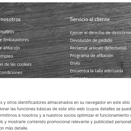
 nosotros
Servicio al cliente
osotros
Ejercer el derecho de desistimi
e Embajadores
Devolución de pedido
 afiliación
Reclamar artículo defectuoso
Programa de afiliación
 empleo
Envío
ón de las cookies
Encuentra la talla adecuada
condiciones
Contacto
Preguntas frecuentes
Política de privacidad
Programa de Embajadores
© 2010 – 2026
WePlayVolleyball.es