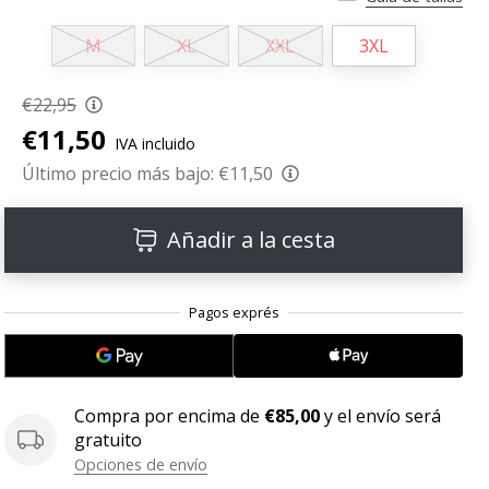
M
XL
XXL
3XL
€22,95
€11,50
IVA incluido
Último precio más bajo:
€11,50
Añadir a la cesta
Compra por encima de
€85,00
y el envío será
gratuito
Opciones de envío