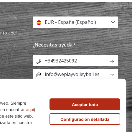
EUR - España (Español)
ento aquí
¿Necesitas ayuda?
+34932425092
info@weplayvolleyball.es