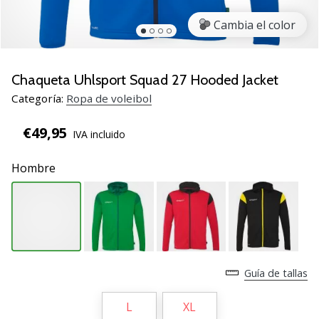
de
voleibol
Cambia el color
Regalos
de
Navidad
Chaqueta Uhlsport Squad 27 Hooded Jacket
para
Categoría:
Ropa de voleibol
jugadores
de
€49,95
IVA incluido
voleibol:
¡Nuestros
Hombre
consejos
te
ayudarán
a
elegir
el
regalo
Guía de tallas
perfecto!
Encuentra…
L
XL