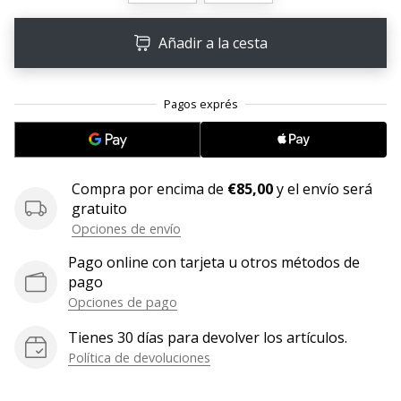
11. 8. 2022
Añadir a la cesta
•
2 min. de lectura
¡Conviértete
en
embajador
Weplayvolleyball!
Compra por encima de
€85,00
y el envío será
¿Te
gratuito
consideras
un
Opciones de envío
jugón?
Pago online con tarjeta u otros métodos de
¡Te
pago
queremos
Opciones de pago
en
nuestro
Tienes 30 días para devolver los artículos.
equipo!
Política de devoluciones