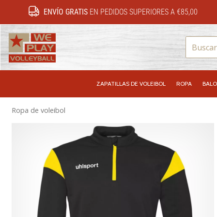
ENVÍO GRATIS
EN PEDIDOS SUPERIORES A €85,00
WePlayVolleyball.es
ZAPATILLAS DE VOLEIBOL
ROPA
BALO
Ropa de voleibol