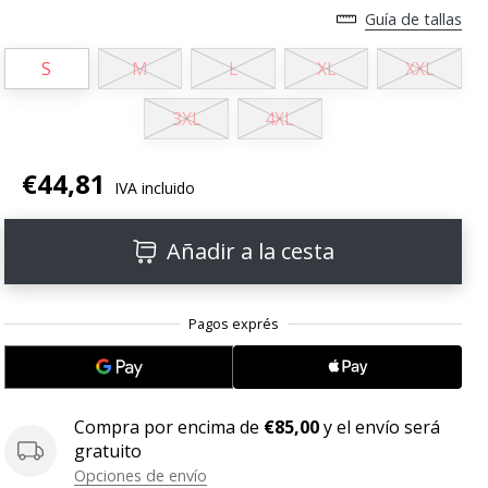
Guía de tallas
S
M
L
XL
XXL
3XL
4XL
€44,81
IVA incluido
Añadir a la cesta
Compra por encima de
€85,00
y el envío será
gratuito
Opciones de envío