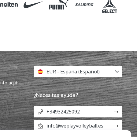
EUR - España (Español)
ento aquí
¿Necesitas ayuda?
+34932425092
info@weplayvolleyball.es