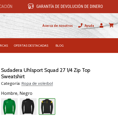
ICACIÓN
GARANTÍA DE DEVOLUCIÓN DE DINERO
Acerca de nosotros
Ayuda
Usuario
carrit
RCAS
OFERTAS DESTACADAS
BLOG
Sudadera Uhlsport Squad 27 1/4 Zip Top
Sweatshirt
Categoría:
Ropa de voleibol
Hombre,
Negro