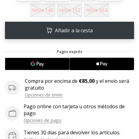
140
152
164
11. 8. 2022
Niños
Niños
Niños
•
2 min. de lectura
Añadir a la cesta
¡Conviértete
en
embajador
Weplayvolleyball!
¿Te
consideras
un
Compra por encima de
€85,00
y el envío será
jugón?
gratuito
¡Te
Opciones de envío
queremos
Pago online con tarjeta u otros métodos de
en
pago
nuestro
equipo!
Opciones de pago
Tienes 30 días para devolver los artículos.