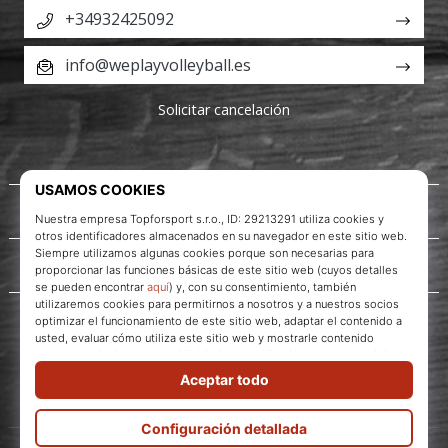
+34932425092
info@weplayvolleyball.es
Solicitar cancelación
Acerca de nosotros
Servicio al cliente
WePlayVolleyball.es