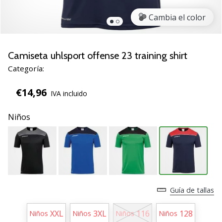
de
voleibol
Cambia el color
Regalos
de
Navidad
Camiseta uhlsport offense 23 training shirt
para
Categoría:
jugadores
de
€14,96
IVA incluido
voleibol:
¡Nuestros
Niños
consejos
te
ayudarán
a
elegir
el
regalo
Guía de tallas
perfecto!
Encuentra…
XXL
3XL
116
128
Niños
Niños
Niños
Niños