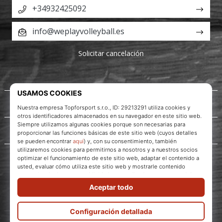
+34932425092
info@weplayvolleyball.es
Solicitar cancelación
Acerca de nosotros
Servicio al cliente
WePlayVolleyball.es