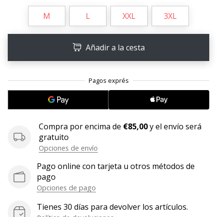
M
L
XXL
3XL
11. 8. 2022
•
2 min. de lectura
Añadir a la cesta
¡Conviértete
en
embajador
Weplayvolleyball!
¿Te
consideras
un
Compra por encima de
€85,00
y el envío será
jugón?
gratuito
¡Te
Opciones de envío
queremos
Pago online con tarjeta u otros métodos de
en
pago
nuestro
equipo!
Opciones de pago
Tienes 30 días para devolver los artículos.