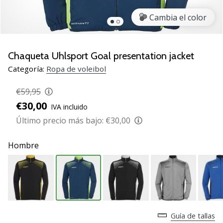
de
voleibol
Cambia el color
Regalos
de
Navidad
Chaqueta Uhlsport Goal presentation jacket
para
Categoría:
Ropa de voleibol
jugadores
de
€59,95
voleibol:
€30,00
IVA incluido
¡Nuestros
consejos
Último precio más bajo:
€30,00
te
ayudarán
Hombre
a
elegir
el
regalo
perfecto!
Encuentra…
Guía de tallas