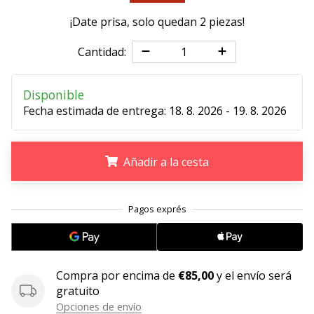
¡Date prisa, solo quedan
2 piezas
!
11. 8. 2022
•
Cantidad:
2 min. de lectura
¡Conviértete
en
Disponible
embajador
Fecha estimada de entrega:
18. 8. 2026 - 19. 8. 2026
Weplayvolleyball!
¿Te
Añadir a la cesta
consideras
un
jugón?
.
.
.
¡Te
queremos
en
nuestro
equipo!
Compra por encima de
€85,00
y el envío será
gratuito
Opciones de envío