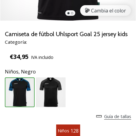
de
voleibol
Cambia el color
Regalos
de
Navidad
Camiseta de fútbol Uhlsport Goal 25 jersey kids
para
Categoría:
jugadores
de
€34,95
IVA incluido
voleibol:
¡Nuestros
Niños,
Negro
consejos
te
ayudarán
a
elegir
el
regalo
Guía de tallas
perfecto!
Encuentra…
128
Niños