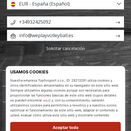
EUR - España (Español)
+34932425092
info@weplayvolleyball.es
Solicitar cancelación
Acerca de nosotros
Servicio al cliente