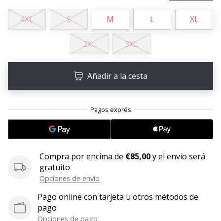
11. 8. 2022
4XL
S
M
L
XL
•
2 min. de lectura
2XL
3XL
¡Conviértete
en
Añadir a la cesta
embajador
Weplayvolleyball!
¿Te
consideras
un
jugón?
¡Te
Compra por encima de
€85,00
y el envío será
queremos
gratuito
en
Opciones de envío
nuestro
equipo!
Pago online con tarjeta u otros métodos de
pago
Opciones de pago