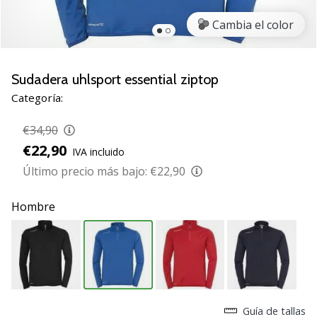
de
voleibol
Cambia el color
Regalos
de
Navidad
Sudadera uhlsport essential ziptop
para
Categoría:
jugadores
de
€34,90
voleibol:
€22,90
IVA incluido
¡Nuestros
consejos
Último precio más bajo:
€22,90
te
ayudarán
Hombre
a
elegir
el
regalo
perfecto!
Encuentra…
Guía de tallas