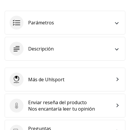
11. 8. 2022
•
2 min. de lectura
Parámetros
¡Conviértete
en
embajador
Descripción
Weplayvolleyball!
¿Te
consideras
un
Más de Uhlsport
jugón?
Uhlsport
¡Te
queremos
en
Enviar reseña del producto
nuestro
Enviar reseña del producto
Nos encantaría leer tu opinión
equipo!
Preguntas