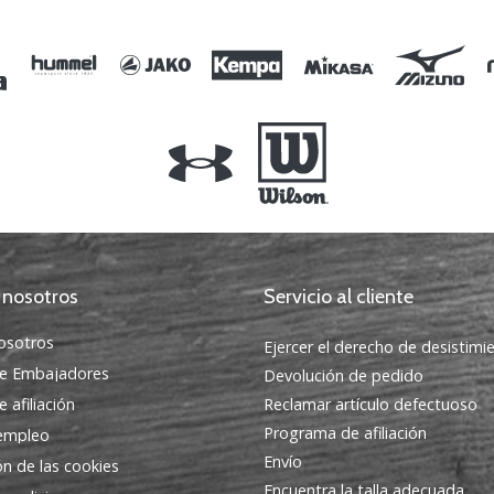
3XL 4XL
 nosotros
Servicio al cliente
osotros
Ejercer el derecho de desistimi
e Embajadores
Devolución de pedido
 afiliación
Reclamar artículo defectuoso
Programa de afiliación
 empleo
Envío
ón de las cookies
Encuentra la talla adecuada