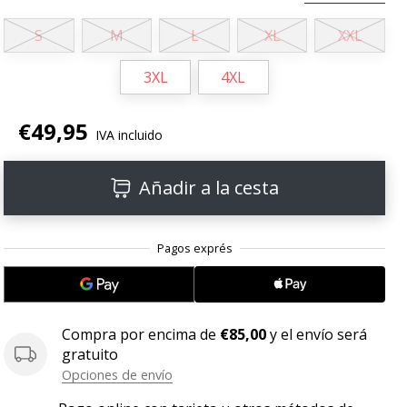
S
M
L
XL
XXL
3XL
4XL
€49,95
IVA incluido
Añadir a la cesta
Compra por encima de
€85,00
y el envío será
gratuito
Opciones de envío