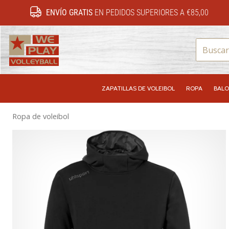
ENVÍO GRATIS
EN PEDIDOS SUPERIORES A €85,00
WePlayVolleyball.es
ZAPATILLAS DE VOLEIBOL
ROPA
BALO
Ropa de voleibol