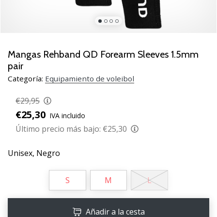
de
voleibol
Regalos
de
Navidad
Mangas Rehband QD Forearm Sleeves 1.5mm
para
pair
jugadores
Categoría:
Equipamiento de voleibol
de
voleibol:
€29,95
¡Nuestros
€25,30
consejos
IVA incluido
te
Último precio más bajo:
€25,30
ayudarán
a
Unisex,
Negro
elegir
el
regalo
S
M
L
perfecto!
Encuentra…
Añadir a la cesta