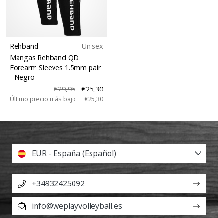
Rehband
Unisex
Mangas Rehband QD
Forearm Sleeves 1.5mm pair
- Negro
€29,95
€25,30
Último precio más bajo
€25,30
EUR - España (Español)
+34932425092
info@weplayvolleyball.es