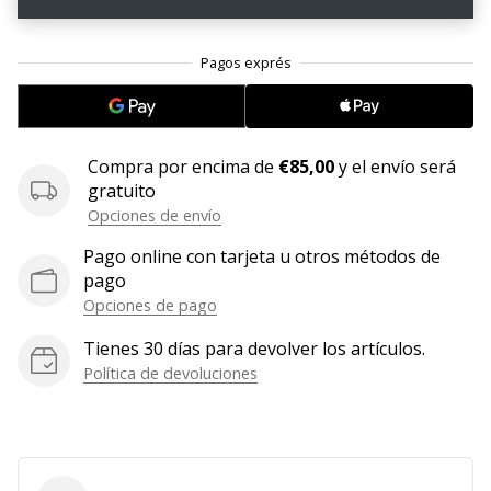
11. 8. 2022
•
2 min. de lectura
¡Conviértete
en
Compra por encima de
€85,00
y el envío será
embajador
gratuito
Weplayvolleyball!
Opciones de envío
¿Te
consideras
Pago online con tarjeta u otros métodos de
un
pago
jugón?
Opciones de pago
¡Te
Tienes 30 días para devolver los artículos.
queremos
Política de devoluciones
en
nuestro
equipo!