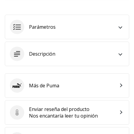
11. 8. 2022
•
2 min. de lectura
Parámetros
¡Conviértete
en
embajador
Weplayvolleyball!
Descripción
¿Te
consideras
un
jugón?
Más de Puma
Puma
¡Te
queremos
en
Enviar reseña del producto
nuestro
Enviar reseña del producto
Nos encantaría leer tu opinión
equipo!