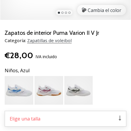
de
voleibol
Cambia el color
Regalos
de
Navidad
Zapatos de interior Puma Varion II V Jr
para
Categoría:
Zapatillas de voleibol
jugadores
de
€28,00
voleibol:
IVA incluido
¡Nuestros
consejos
Niños,
Azul
te
ayudarán
a
elegir
el
regalo
perfecto!
Elige una talla
Encuentra…