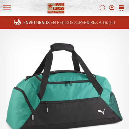
FF
Buscar
carrit
4!
WePlayVolleyball.es
Conoce
ENVÍO GRATIS
EN PEDIDOS SUPERIORES A €85,00
las
Buscar
actualizaciones
técnicas
y
averigua
si…
16. 11. 2022
•
5 min. de lectura
Regalos
de
navidad
para
jugadores