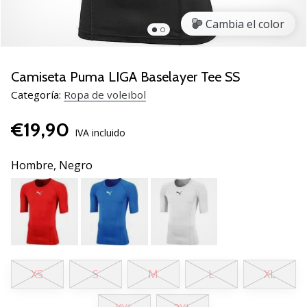
de
voleibol
Cambia el color
Regalos
de
Navidad
Camiseta Puma LIGA Baselayer Tee SS
para
Categoría:
Ropa de voleibol
jugadores
de
€19,90
voleibol:
IVA incluido
¡Nuestros
consejos
Hombre,
Negro
te
ayudarán
a
elegir
el
regalo
perfecto!
XS
S
M
L
XL
Encuentra…