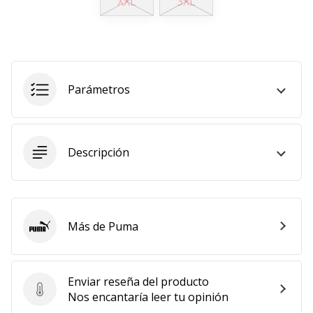
XXL
3XL
11. 8. 2022
•
2 min. de lectura
¡Conviértete
Parámetros
en
embajador
Weplayvolleyball!
¿Te
Descripción
consideras
un
jugón?
¡Te
queremos
Más de Puma
Puma
en
nuestro
equipo!
Enviar reseña del producto
Enviar reseña del producto
Nos encantaría leer tu opinión