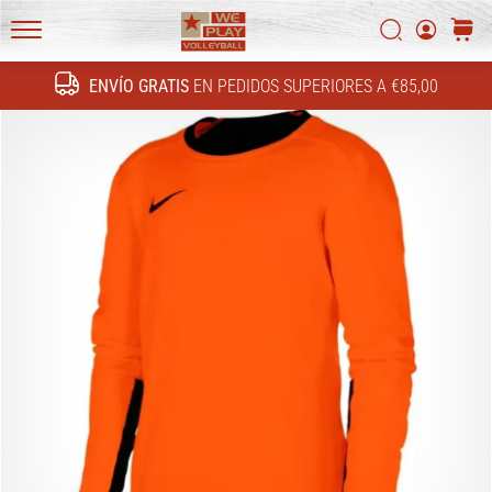
FF
Buscar
carrit
4!
WePlayVolleyball.es
Conoce
ENVÍO GRATIS
EN PEDIDOS SUPERIORES A €85,00
las
Buscar
actualizaciones
técnicas
y
averigua
si…
16. 11. 2022
•
5 min. de lectura
Regalos
de
navidad
para
jugadores