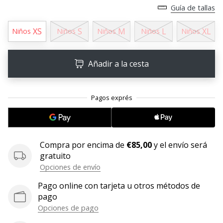
Guía de tallas
11. 8. 2022
•
XS
S
M
L
XL
Niños
Niños
Niños
Niños
Niños
2 min. de lectura
¡Conviértete
Añadir a la cesta
en
embajador
Weplayvolleyball!
¿Te
consideras
un
jugón?
Compra por encima de
€85,00
y el envío será
¡Te
gratuito
queremos
Opciones de envío
en
nuestro
Pago online con tarjeta u otros métodos de
equipo!
pago
Opciones de pago