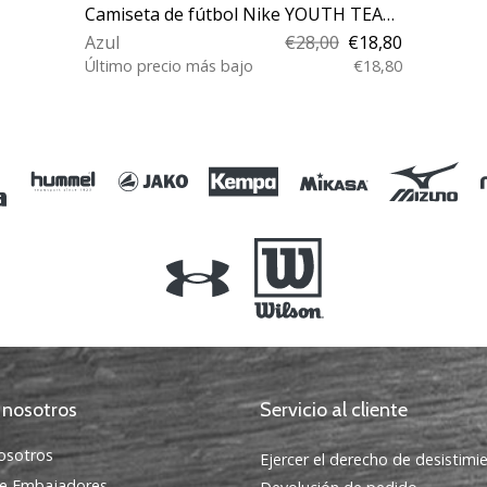
Camiseta de fútbol Nike YOUTH TEAM COURT JERSEY SHORT SLEEVE
Azul
€28,00
€18,80
Último precio más bajo
€18,80
XS S M L XL
 nosotros
Servicio al cliente
osotros
Ejercer el derecho de desistimi
e Embajadores