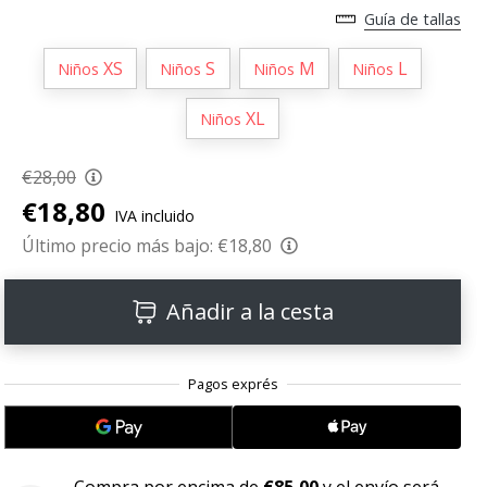
Guía de tallas
XS
S
M
L
Niños
Niños
Niños
Niños
XL
Niños
€28,00
€18,80
IVA incluido
Último precio más bajo:
€18,80
Añadir a la cesta