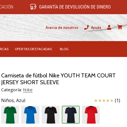
ICACIÓN
GARANTÍA DE DEVOLUCIÓN DE DINERO
Acerca de nosotros
Ayuda
Usuario
carrit
RCAS
OFERTAS DESTACADAS
BLOG
Camiseta de fútbol Nike YOUTH TEAM COURT
JERSEY SHORT SLEEVE
Categoría:
Nike
Reseña
Niños,
Azul
(1)