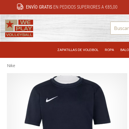
ENVÍO GRATIS
EN PEDIDOS SUPERIORES A €85,00
WePlayVolleyball.es
ZAPATILLAS DE VOLEIBOL
ROPA
BALO
Nike