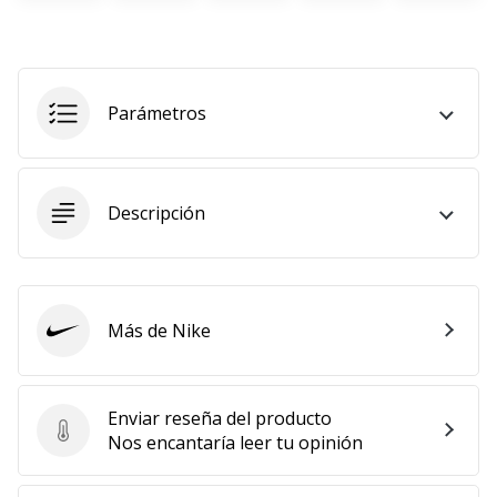
11. 8. 2022
•
2 min. de lectura
Parámetros
¡Conviértete
en
embajador
Weplayvolleyball!
Descripción
¿Te
consideras
un
jugón?
Más de Nike
¡Te
Nike
queremos
en
nuestro
Enviar reseña del producto
equipo!
Enviar reseña del producto
Nos encantaría leer tu opinión