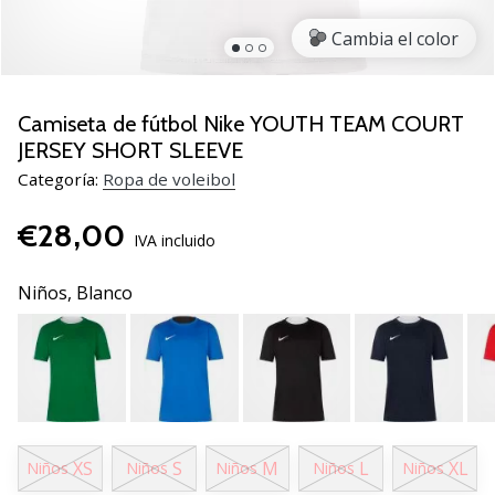
de
voleibol
Cambia el color
Regalos
de
Navidad
Camiseta de fútbol Nike YOUTH TEAM COURT
para
JERSEY SHORT SLEEVE
jugadores
Categoría:
Ropa de voleibol
de
voleibol:
€28,00
¡Nuestros
IVA incluido
consejos
te
Niños,
Blanco
ayudarán
a
elegir
el
regalo
perfecto!
Encuentra…
XS
S
M
L
XL
Niños
Niños
Niños
Niños
Niños