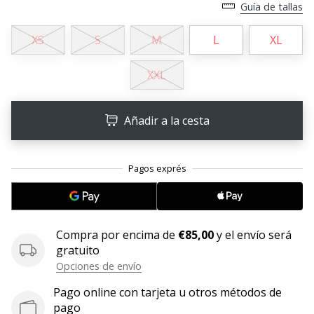
Guía de tallas
11. 8. 2022
•
XS
S
M
L
XL
2 min. de lectura
XXL
¡Conviértete
en
embajador
Añadir a la cesta
Weplayvolleyball!
¿Te
consideras
un
jugón?
¡Te
queremos
Compra por encima de
€85,00
y el envío será
en
gratuito
nuestro
Opciones de envío
equipo!
Pago online con tarjeta u otros métodos de
pago