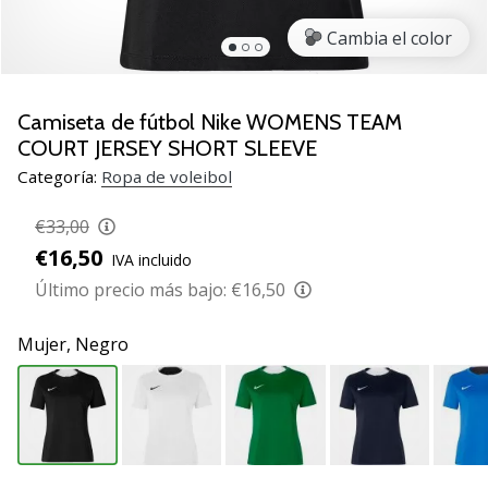
de
voleibol
Cambia el color
Regalos
de
Navidad
Camiseta de fútbol Nike WOMENS TEAM
para
COURT JERSEY SHORT SLEEVE
jugadores
Categoría:
Ropa de voleibol
de
voleibol:
€33,00
¡Nuestros
€16,50
consejos
IVA incluido
te
Último precio más bajo:
€16,50
ayudarán
a
Mujer,
Negro
elegir
el
regalo
perfecto!
Encuentra…