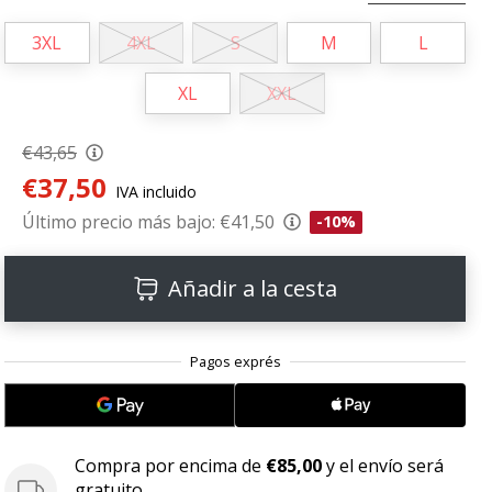
3XL
4XL
S
M
L
XL
XXL
€43,65
€37,50
IVA incluido
Último precio más bajo:
€41,50
-10%
Añadir a la cesta
Compra por encima de
€85,00
y el envío será
gratuito