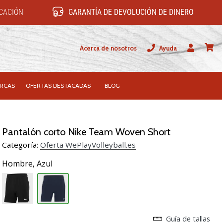
ICACIÓN
GARANTÍA DE DEVOLUCIÓN DE DINERO
Acerca de nosotros
Ayuda
Usuario
carrit
RCAS
OFERTAS DESTACADAS
BLOG
Pantalón corto Nike Team Woven Short
Categoría:
Oferta WePlayVolleyball.es
Hombre,
Azul
Guía de tallas