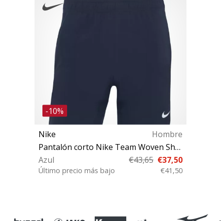
-10%
Nike
Hombre
Pantalón corto Nike Team Woven Short
Azul
€43,65
€37,50
Último precio más bajo
€41,50
3XL M L XL