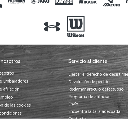
 nosotros
Servicio al cliente
osotros
Ejercer el derecho de desistimi
e Embajadores
Devolución de pedido
 afiliación
Reclamar artículo defectuoso
Programa de afiliación
 empleo
Envío
ón de las cookies
Encuentra la talla adecuada
condiciones
Contacto
Preguntas frecuentes