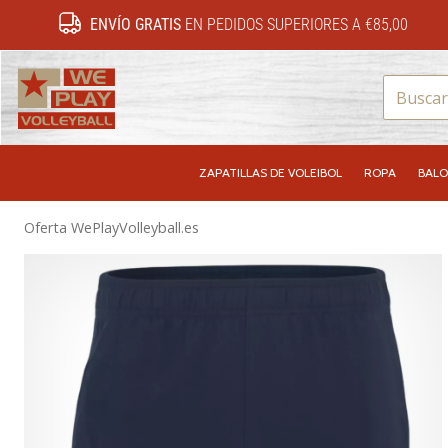
ENVÍO GRATIS
EN PEDIDOS SUPERIORES A €85,00
WePlayVolleyball.es
ZAPATILLAS DE VOLEIBOL
ROPA
BALO
Oferta WePlayVolleyball.es