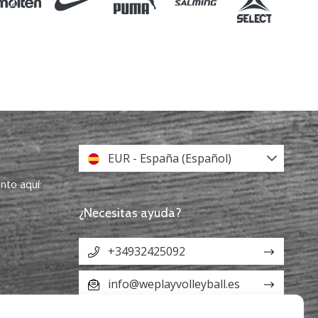
EUR - España (Español)
ento aquí
¿Necesitas ayuda?
+34932425092
info@weplayvolleyball.es